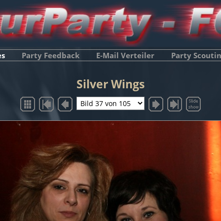
es
Party Feedback
E-Mail Verteiler
Party Scouti
Silver Wings