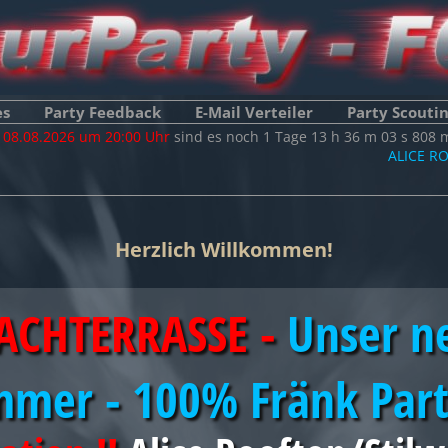
es
Party Feedback
E-Mail Verteiler
Party Scouti
m
08.08.2026 um 20:00 Uhr
sind es noch
1
Tage
13
h
36
m
02
s
953
m
ALICE ROOFTOP 
Ha
Herzlich Willkommen!
ACHTERRASSE -
Unser n
mer - 100% Fränk Par