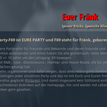
Euer Fränk
Spinner Brücke, Spanische Alle
rty-F69 ist EURE PARTY und F69 steht für Fränk, gebore
ckere Partyreihe für Freunde und Bekannte und deren Freunde und B
reise aufeinander und eines haben Sie alle gemeinsam: nette Mens
l +/- 10 Jahre um den Jahrgang `69 bewegen.
 R&B-, Soul-, Discoclassics-, HipHop- und House Musik, die bis jet
lächen gesorgt hat.
eles organisieren und dafür sorgen, dass alles reibungslos funktion
 Gelingen jeder einzelnen Party und das ist mit Euch und Euren F
ndios geglückt (
Pictures
). Und damit insgesamt kein Stillstand eint
rschiedenen Rubriken auf der Homepage, hin und wieder mit Leben 
tiken gern gesehen.