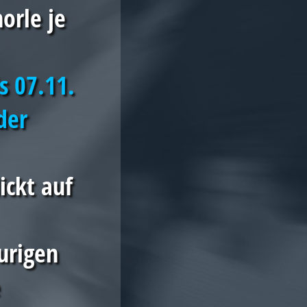
orle je
is 07.11.
der
lickt auf
-urigen