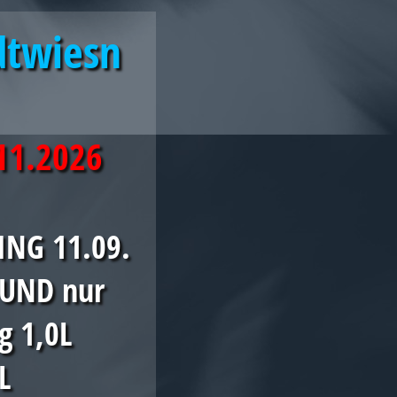
dtwiesn
.11.2026
NG 11.09.
h UND nur
g 1,0L
L