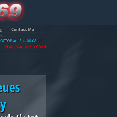
ng
Contact Me
s
am Sa., 08.08. !!!
uptstadtwiesn GRAND OPENING 11.09. Mass/W-Schorle 9,90 Euro PL
eues
ty