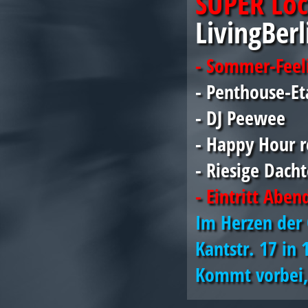
SUPER Loc
LivingBerl
- Sommer-Feel
- Penthouse-Et
- DJ Peewee
- Happy Hour r
- Riesige Dacht
- Eintritt Aben
Im Herzen der 
Kantstr. 17 in 
Kommt vorbei, 