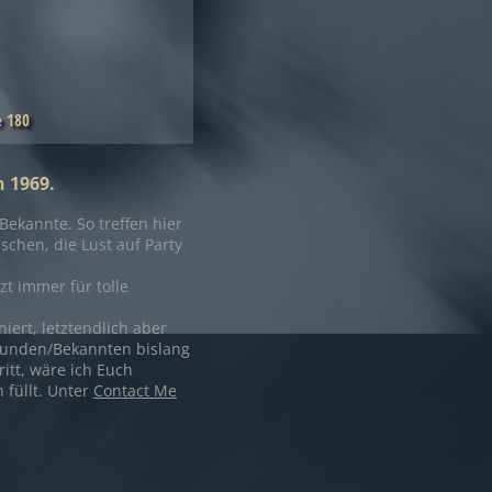
e 180
n 1969.
ekannte. So treffen hier
chen, die Lust auf Party
zt immer für tolle
iert, letztendlich aber
reunden/Bekannten bislang
ritt, wäre ich Euch
füllt. Unter
Contact Me