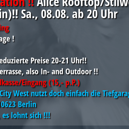
ation !!
Alice Rooftop/Stilw
in)!! Sa., 08.08. ab 20 Uhr
ing
age !
eduzierte Preise 20-21 Uhr!!
errasse, also In- and Outdoor !!
dkasse/Eingang (15,- p.P.)
City West
nutzt doch einfach die Tiefgara
10623 Berlin
es lohnt sich !!!