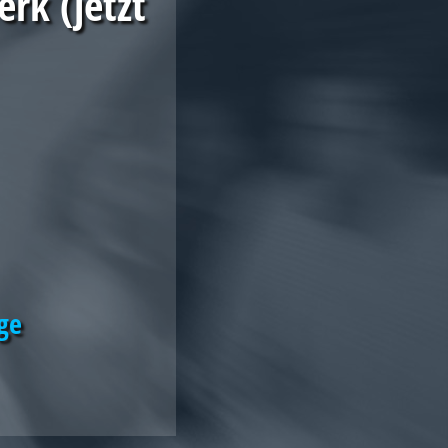
erk (jetzt
ge