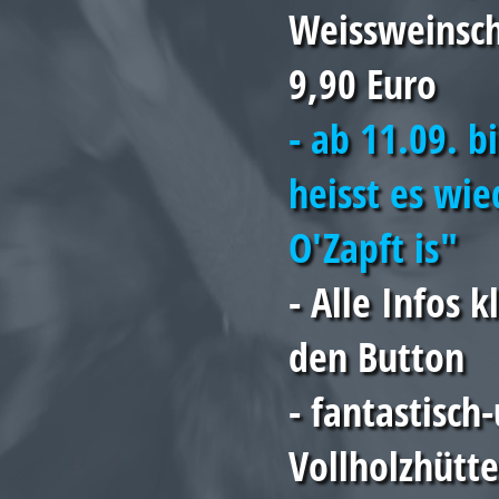
Weissweinsch
9,90 Euro
- ab 11.09. b
heisst es wie
O'Zapft is"
- Alle Infos k
den Button
- fantastisch
Vollholzhütte